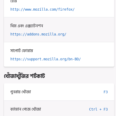
হোম
http://www.mozilla.com/firefox/
থিম এবং এক্সটেনশন
https://addons.mozilla.org/
সাপোর্ট ফোরাম
https://support.mozilla.org/bn-BD/
খোঁজাখুঁজির শর্টকাট
পুনরায় খোঁজা
F3
বর্তমান পেজে খোঁজা
Ctrl + F3