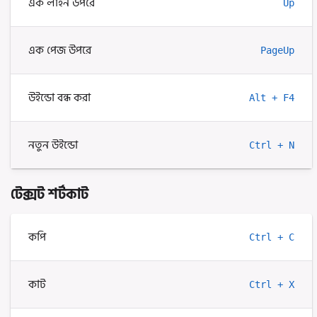
এক লাইন উপরে
Up
এক পেজ উপরে
PageUp
উইন্ডো বন্ধ করা
Alt + F4
নতুন উইন্ডো
Ctrl + N
টেক্সট শর্টকাট
কপি
Ctrl + C
কাট
Ctrl + X