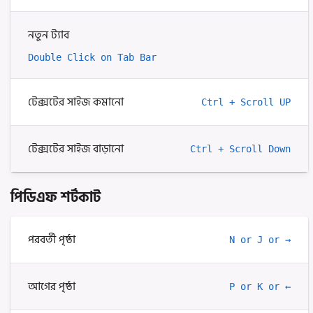
নতুন ট্যাব
Double Click on Tab Bar
টেক্সটের সাইজ কমানো
Ctrl + Scroll UP
টেক্সটের সাইজ বাড়ানো
Ctrl + Scroll Down
পিডিএফ শর্টকাট
পরবর্তী পৃষ্ঠা
N or J or →
আগের পৃষ্ঠা
P or K or ←