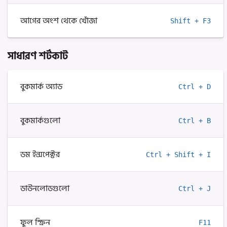
আগের অংশ থেকে খোঁজা
Shift + F3
সাধারণ শর্টকাট
বুকমার্ক অ্যাড
Ctrl + D
বুকমার্কগুলো
Ctrl + B
ডম ইন্সপেক্টর
Ctrl + Shift + I
ডাউনলোডগুলো
Ctrl + J
ফুল স্ক্রিন
F11