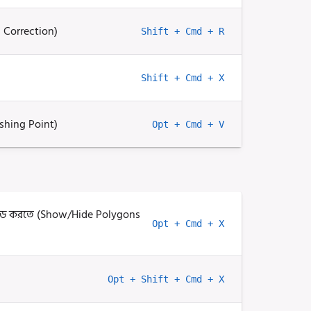
s Correction)
Shift + Cmd + R
Shift + Cmd + X
nishing Point)
Opt + Cmd + V
াইড করতে (Show/Hide Polygons
Opt + Cmd + X
Opt + Shift + Cmd + X