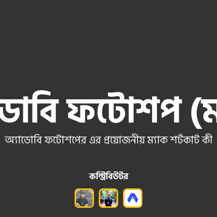
ডোবি ফটোশপ (ম
অ্যাডোবি ফটোশপের এর প্রয়োজনীয় ম্যাক শর্টকাট কী
কন্ট্রিবিউটর