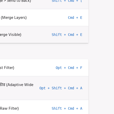
ge > Send to Back)
Shift + Cmd + [
ে (Merge Layers)
Cmd + E
erge Visible)
Shift + Cmd + E
t Filter)
Opt + Cmd + F
ল্টার (Adaptive Wide
Opt + Shift + Cmd + A
 Raw Filter)
Shift + Cmd + A