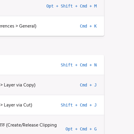
Opt + Shift + Cmd + M
ferences > General)
Cmd + K
Shift + Cmd + N
> Layer via Copy)
Cmd + J
> Layer via Cut)
Shift + Cmd + J
করতে (Create/Release Clipping
Opt + Cmd + G