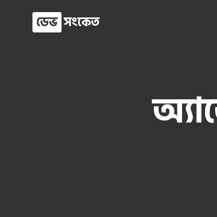
ডেভ
সংকেত
অ্যা